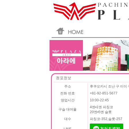
주소
후쿠오카시 조난 구 이이 쿠
전화 번호
+81-92-851-5677
영업시간
10:00-22:45
4엔•1엔 파칭코
구슬 대여율
20엔•5엔 슬롯
대수
파칭코-352,슬롯-257