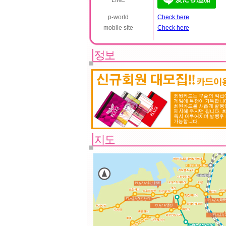
LINE
p-world
Check here
mobile site
Check here