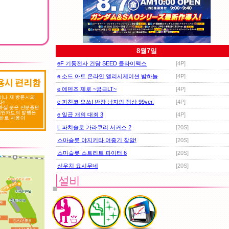
8월7일
eF 기동전사 건담 SEED 클라이맥스
[4P]
e 소드 아트 온라인 앨리시제이션 밤하늘
[4P]
e 에덴즈 제로 ~궁극LT~
[4P]
e 파친코 오쓰! 반장 남자의 정상 99ver.
[4P]
e 일곱 개의 대죄 3
[4P]
L 파치슬로 가라쿠리 서커스 2
[20S]
스마슬롯 야지키타 여중기 참알!
[20S]
스마슬롯 스트리트 파이터 6
[20S]
신우치 요시무네
[20S]